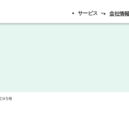
会社情
サービス
サービス
ステージ演出
イベントプロモーション
流通プロモーション
店舗運営・施設管理
ネイルサロン運営
CH 5号